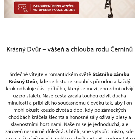
Krásný Dvůr – vášeň a chlouba rodu Černínů
Srdečně vítejte v romantickém světě
Státního zámku
Krásný Dvůr
, kde se historie snoubí s přírodou a každý
krok odhaluje část příběhu, který se mezi jeho zdmi odvíjí
už po staletí. Naše cesta začala touhou oživit ducha
minulosti a přiblížit ho současnému člověku tak, aby i on
mohl okusit kouzlo života z dob, kdy po zámeckých
chodbách kráčela šlechta a honosné sály ožívaly plesy a
slavnostními hostinami. Naše mise je jednoduchá, ale
zároveň nesmírně důležitá. Chtěli jsme vytvořit místo, kde
by se naši návštěvníci mohli na chvíli zastavit a odpoutat se