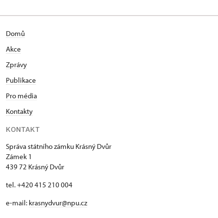
Domů
Akce
Zprávy
Publikace
Pro média
Kontakty
KONTAKT
Správa státního zámku Krásný Dvůr
Zámek 1
439 72 Krásný Dvůr
tel. +420 415 210 004
e-mail:
krasnydvur@npu.cz