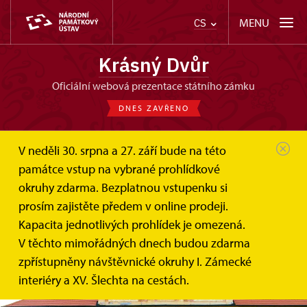
MENU
CS
Krásný Dvůr
oficiální webová prezentace státního zámku
DNES ZAVŘENO
V neděli 30. srpna a 27. září bude na této
památce vstup na vybrané prohlídkové
okruhy zdarma. Bezplatnou vstupenku si
prosím zajistěte předem v online prodeji.
Kapacita jednotlivých prohlídek je omezená.
V těchto mimořádných dnech budou zdarma
zpřístupněny návštěvnické okruhy I. Zámecké
interiéry a XV. Šlechta na cestách.