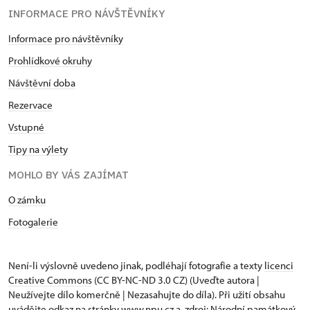
INFORMACE PRO NÁVŠTĚVNÍKY
Informace pro návštěvníky
Prohlídkové okruhy
Návštěvní doba
Rezervace
Vstupné
Tipy na výlety
MOHLO BY VÁS ZAJÍMAT
O zámku
Fotogalerie
Není-li výslovně uvedeno jinak, podléhají fotografie a texty
licenci
Creative Commons
(CC BY-NC-ND 3.0 CZ) (Uveďte autora |
Neužívejte dílo komerčně | Nezasahujte do díla). Při užití obsahu
uvádějte odkaz na stránky www.npu.cz a „zdroj: Národní památkový