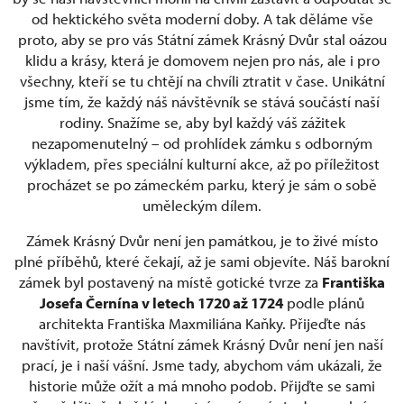
od hektického světa moderní doby. A tak děláme vše
proto, aby se pro vás Státní zámek Krásný Dvůr stal oázou
klidu a krásy, která je domovem nejen pro nás, ale i pro
všechny, kteří se tu chtějí na chvíli ztratit v čase. Unikátní
jsme tím, že každý náš návštěvník se stává součástí naší
rodiny. Snažíme se, aby byl každý váš zážitek
nezapomenutelný – od prohlídek zámku s odborným
výkladem, přes speciální kulturní akce, až po příležitost
procházet se po zámeckém parku, který je sám o sobě
uměleckým dílem.
Zámek Krásný Dvůr není jen památkou, je to živé místo
plné příběhů, které čekají, až je sami objevíte. Náš barokní
zámek byl postavený na místě gotické tvrze za
Františka
Josefa Černína v letech 1720 až 1724
podle plánů
architekta Františka Maxmiliána Kaňky. Přijeďte nás
navštívit, protože Státní zámek Krásný Dvůr není jen naší
prací, je i naší vášní. Jsme tady, abychom vám ukázali, že
historie může ožít a má mnoho podob. Přijďte se sami