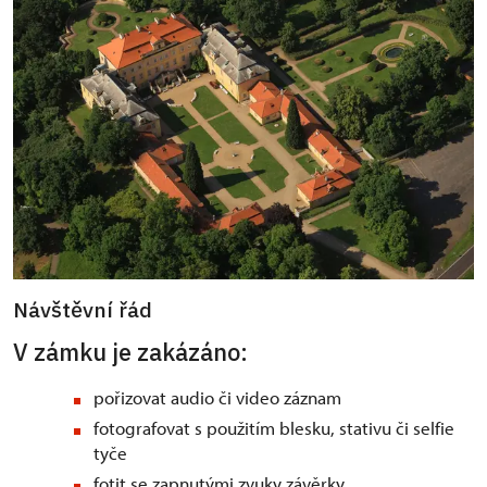
Návštěvní řád
V zámku je zakázáno:
pořizovat audio či video záznam
fotografovat s použitím blesku, stativu či selfie
tyče
fotit se zapnutými zvuky závěrky