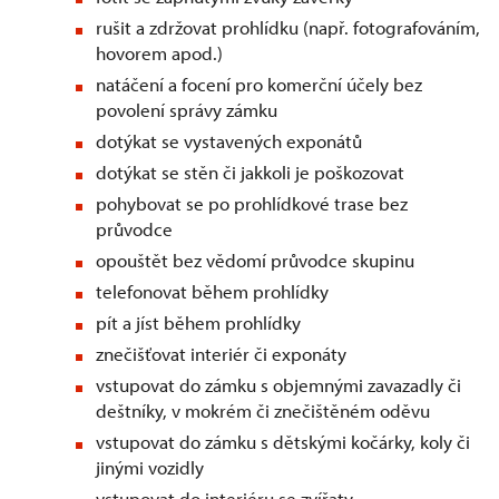
rušit a zdržovat prohlídku (např. fotografováním,
hovorem apod.)
natáčení a focení pro komerční účely bez
povolení správy zámku
dotýkat se vystavených exponátů
dotýkat se stěn či jakkoli je poškozovat
pohybovat se po prohlídkové trase bez
průvodce
opouštět bez vědomí průvodce skupinu
telefonovat během prohlídky
pít a jíst během prohlídky
znečišťovat interiér či exponáty
vstupovat do zámku s objemnými zavazadly či
deštníky, v mokrém či znečištěném oděvu
vstupovat do zámku s dětskými kočárky, koly či
jinými vozidly
vstupovat do interiéru se zvířaty