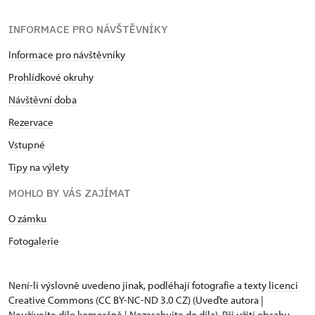
INFORMACE PRO NÁVŠTĚVNÍKY
Informace pro návštěvníky
Prohlídkové okruhy
Návštěvní doba
Rezervace
Vstupné
Tipy na výlety
MOHLO BY VÁS ZAJÍMAT
O zámku
Fotogalerie
Není-li výslovně uvedeno jinak, podléhají fotografie a texty
licenci
Creative Commons
(CC BY-NC-ND 3.0 CZ) (Uveďte autora |
Neužívejte dílo komerčně | Nezasahujte do díla). Při užití obsahu