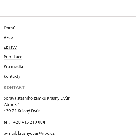
Domů
Akce
Zprávy
Publikace
Pro média
Kontakty
KONTAKT
Správa státního zámku Krásný Dvůr
Zámek 1
439 72 Krásný Dvůr
tel. +420 415 210 004
e-mail:
krasnydvur@npu.cz