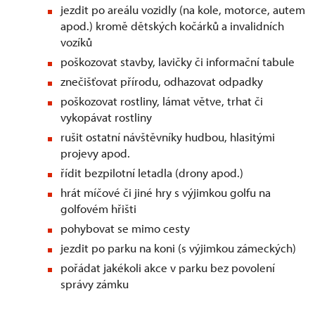
jezdit po areálu vozidly (na kole, motorce, autem
apod.) kromě dětských kočárků a invalidních
vozíků
poškozovat stavby, lavičky či informační tabule
znečišťovat přírodu, odhazovat odpadky
poškozovat rostliny, lámat větve, trhat či
vykopávat rostliny
rušit ostatní návštěvníky hudbou, hlasitými
projevy apod.
řídit bezpilotní letadla (drony apod.)
hrát míčové či jiné hry s výjimkou golfu na
golfovém hřišti
pohybovat se mimo cesty
jezdit po parku na koni (s výjimkou zámeckých)
pořádat jakékoli akce v parku bez povolení
správy zámku