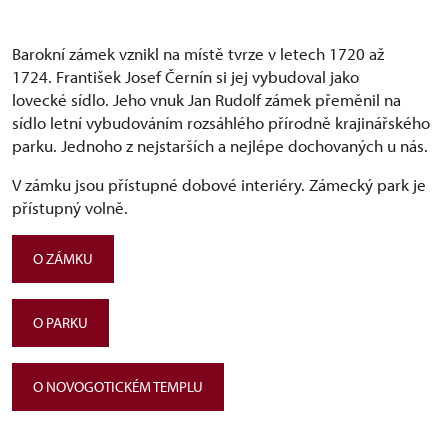
Barokní zámek vznikl na místě tvrze v letech 1720 až
1724. František Josef Černín si jej vybudoval jako
lovecké sídlo. Jeho vnuk Jan Rudolf zámek přeměnil na
sídlo letní vybudováním rozsáhlého přírodně krajinářského
parku. Jednoho z nejstarších a nejlépe dochovaných u nás.
V zámku jsou přístupné dobové interiéry. Zámecký park je
přístupný volně.
O ZÁMKU
O PARKU
O NOVOGOTICKÉM TEMPLU