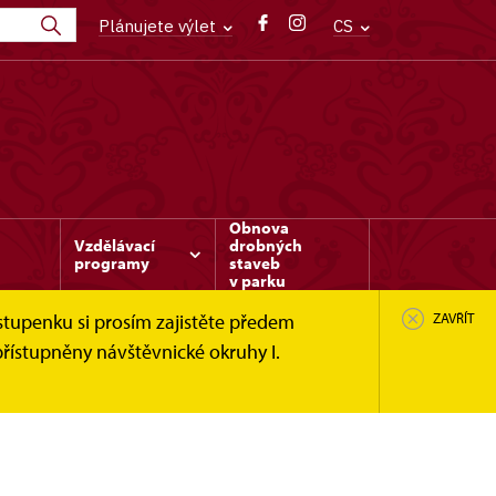
Plánujete výlet
CS
Obnova
Vzdělávací
drobných
programy
staveb
v parku
stupenku si prosím zajistěte předem
ZAVŘÍT
řístupněny návštěvnické okruhy I.