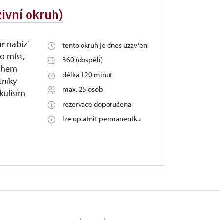
ivní okruh)
r nabízí
tento okruh je dnes uzavřen
o míst,
360 (dospělí)
Během
délka 120 minut
tníky
max. 25 osob
kulisím
rezervace doporučena
lze uplatnit permanentku