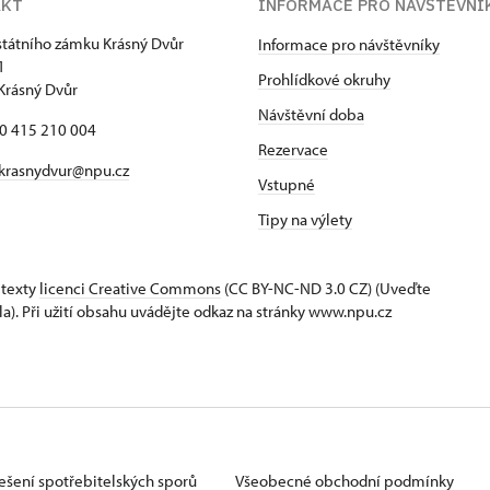
AKT
INFORMACE PRO NÁVŠTĚVNÍ
státního zámku Krásný Dvůr
Informace pro návštěvníky
1
Prohlídkové okruhy
Krásný Dvůr
Návštěvní doba
20 415 210 004
Rezervace
krasnydvur@npu.cz
Vstupné
Tipy na výlety
 texty
licenci Creative Commons
(CC BY-NC-ND 3.0 CZ) (Uveďte
la). Při užití obsahu uvádějte odkaz na stránky www.npu.cz
ešení spotřebitelských sporů
Všeobecné obchodní podmínky