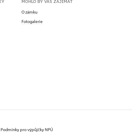
KY
MOHLO BY VÁS ZAJÍMAT
O zámku
Fotogalerie
Podmínky pro výpůjčky NPÚ