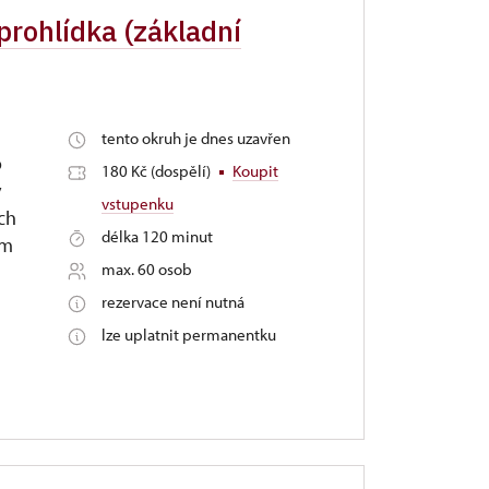
rohlídka (základní
tento okruh je dnes uzavřen
o
180 Kč (dospělí)
Koupit
ý
vstupenku
ch
délka 120 minut
em
max. 60 osob
rezervace není nutná
lze uplatnit permanentku