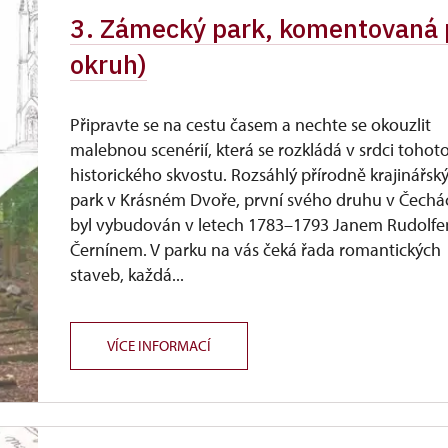
3. Zámecký park, komentovaná p
okruh)
Připravte se na cestu časem a nechte se okouzlit
malebnou scenérií, která se rozkládá v srdci tohot
historického skvostu. Rozsáhlý přírodně krajinářsk
park v Krásném Dvoře, první svého druhu v Čechá
byl vybudován v letech 1783–1793 Janem Rudolf
Černínem. V parku na vás čeká řada romantických
staveb, každá...
VÍCE INFORMACÍ