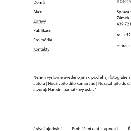
KONT
Domů
Akce
Správa 
Zámek 
Zprávy
439 72 
Publikace
tel. +4
Pro média
e-mail:
Kontakty
Není-li výslovně uvedeno jinak, podléhají fotografie a
autora | Neužívejte dílo komerčně | Nezasahujte do dí
a „zdroj: Národní památkový ústav“
Právní ujednání
Prohlášení o přístupnosti
Ř