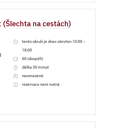
st (Šlechta na cestách)
tento okruh je dnes otevřen 10.00 –
18.00
l
60 (dospělí)
délka 30 minut
neomezeně
rezervace není nutná