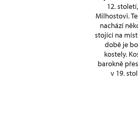
12. stolet
Milhostovi. T
nachází něko
stojící na mí
době je bo
kostely. Ko
barokně přes
v 19. st