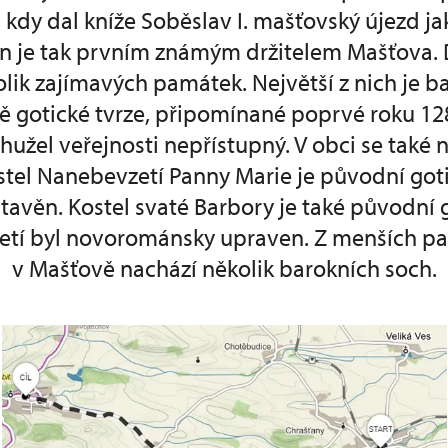
í, kdy dal kníže Soběslav I. mašťovský újezd j
en je tak prvním známým držitelem Mašťova. 
lik zajímavých památek. Největší z nich je 
stě gotické tvrze, připomínané poprvé roku 12
hužel veřejnosti nepřístupný. V obci se také 
stel Nanebevzetí Panny Marie je původní goti
tavěn. Kostel svaté Barbory je také původní g
oletí byl novorománsky upraven. Z menších p
v Mašťově nachází několik barokních soch.