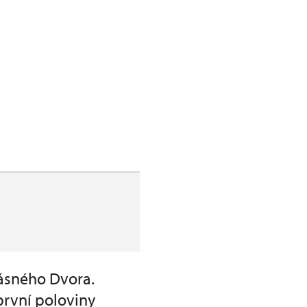
ásného Dvora.
první poloviny