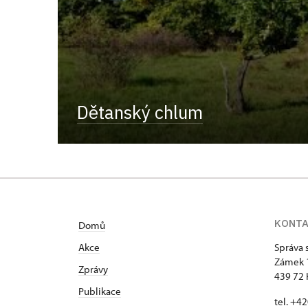
Dětanský chlum
KONT
Domů
Akce
Správa 
Zámek 
Zprávy
439 72 
Publikace
tel. +4