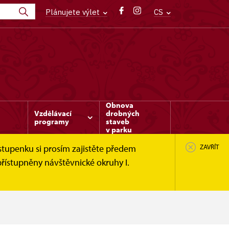
Plánujete výlet
CS
Obnova
Vzdělávací
drobných
programy
staveb
v parku
stupenku si prosím zajistěte předem
ZAVŘÍT
řístupněny návštěvnické okruhy I.