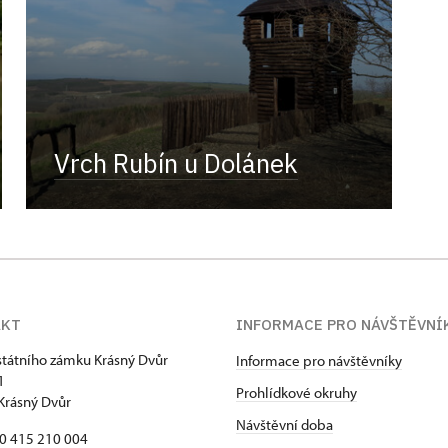
Vrch Rubín u Dolánek
AKT
INFORMACE PRO NÁVŠTĚVNÍ
státního zámku Krásný Dvůr
Informace pro návštěvníky
1
Prohlídkové okruhy
Krásný Dvůr
Návštěvní doba
20 415 210 004