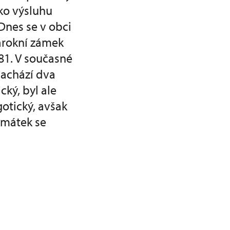
ako výsluhu
Dnes se v obci
barokní zámek
81. V současné
nachází dva
cký, byl ale
otický, avšak
amátek se