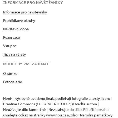
INFORMACE PRO NÁVŠTĚVNÍKY
Informace pro návštěvníky
Prohlídkové okruhy
Návštěvní doba
Rezervace
Vstupné
Tipy na výlety
MOHLO BY VÁS ZAJÍMAT
O zámku
Fotogalerie
Není-li výslovně uvedeno jinak, podléhají fotografie a texty
licenci
Creative Commons
(CC BY-NC-ND 3.0 CZ) (Uveďte autora |
Neužívejte dílo komerčně | Nezasahujte do díla). Při užití obsahu
uvádějte odkaz na stránky www.npu.cz a „zdroj: Národní památkový