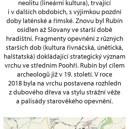
neolitu (lineární kultura), trvající
i v dalších obdobích, s výjimkou pozdní
doby laténské a římské. Znovu byl Rubín
osídlen až Slovany ve starší době
hradištní. Fragmenty opevnění z různých
starších dob (kultura řivnáčská, únětická,
halštatská) dokládající strategický význam
vrchu ve středním Poohří. Rubín byl cílem
archeologů již v 19. století. V roce
2018 byla na vrchu postavena rozhledn
z dubového dřeva va stylu strážní věže
a palisády starověkého opevnění.