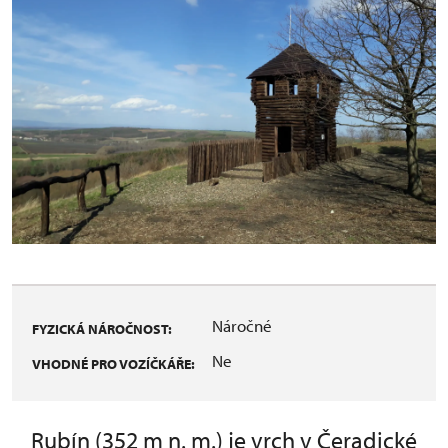
Náročné
FYZICKÁ NÁROČNOST:
Ne
VHODNÉ PRO VOZÍČKÁŘE:
Rubín (352 m n. m.) je vrch v Čeradické