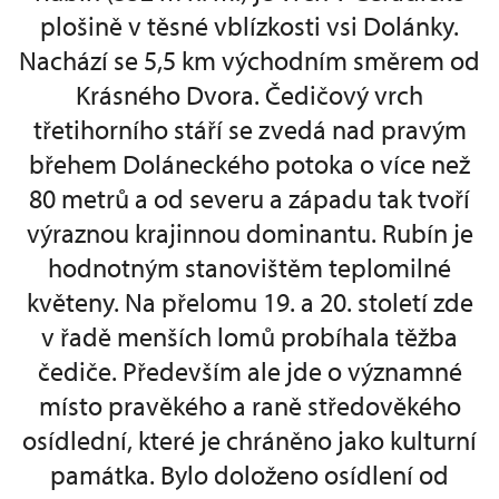
plošině v těsné vblízkosti vsi Dolánky.
Nachází se 5,5 km východním směrem od
Krásného Dvora. Čedičový vrch
třetihorního stáří se zvedá nad pravým
břehem Doláneckého potoka o více než
80 metrů a od severu a západu tak tvoří
výraznou krajinnou dominantu. Rubín je
hodnotným stanovištěm teplomilné
květeny. Na přelomu 19. a 20. století zde
v řadě menších lomů probíhala těžba
čediče. Především ale jde o významné
místo pravěkého a raně středověkého
osídlední, které je chráněno jako kulturní
památka. Bylo doloženo osídlení od