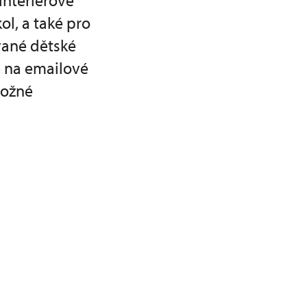
interiérové
l, a také pro
vané dětské
e na emailové
možné