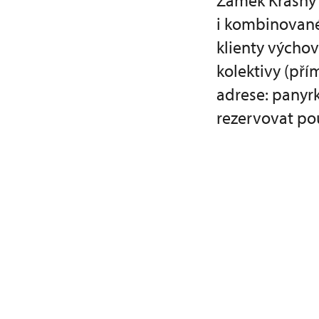
Zámek Krásný 
i kombinované,
klienty výcho
kolektivy (pří
adrese: panyr
rezervovat po