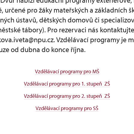
Dvůr nabízí edukační programy exteriérové, 
 určené pro žáky mateřských a základních ško
vných ústavů, dětských domovů či specializo
městské tábory). Pro rezervaci nás kontaktujt
kova.iveta@npu.cz. Vzdělávací programy je 
uze od dubna do konce října.
Vzdělávací programy pro MŠ
Vzdělávací programy pro 1. stupeň ZŠ
Vzdělávací programy pro 2. stupeň ZŠ
Vzdělávací programy pro SŠ