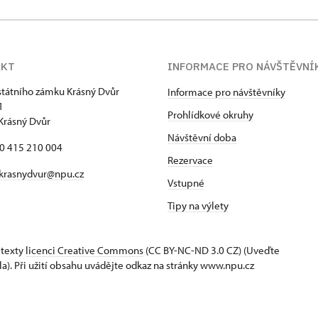
AKT
INFORMACE PRO NÁVŠTĚVNÍ
státního zámku Krásný Dvůr
Informace pro návštěvníky
1
Prohlídkové okruhy
Krásný Dvůr
Návštěvní doba
20 415 210 004
Rezervace
krasnydvur@npu.cz
Vstupné
Tipy na výlety
 texty
licenci Creative Commons
(CC BY-NC-ND 3.0 CZ) (Uveďte
la). Při užití obsahu uvádějte odkaz na stránky www.npu.cz