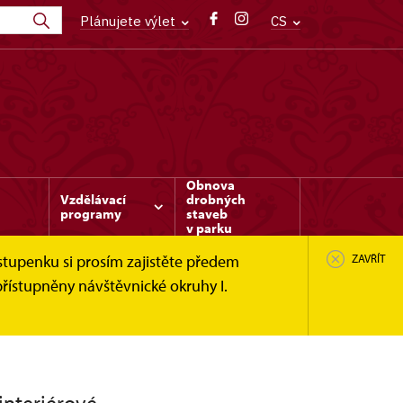
Plánujete výlet
CS
Obnova
Vzdělávací
drobných
programy
staveb
v parku
stupenku si prosím zajistěte předem
ZAVŘÍT
řístupněny návštěvnické okruhy I.