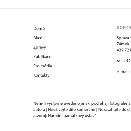
KONT
Domů
Akce
Správa 
Zámek 
Zprávy
439 72 
Publikace
tel. +4
Pro média
e-mail:
Kontakty
Není-li výslovně uvedeno jinak, podléhají fotografie a
autora | Neužívejte dílo komerčně | Nezasahujte do dí
a „zdroj: Národní památkový ústav“