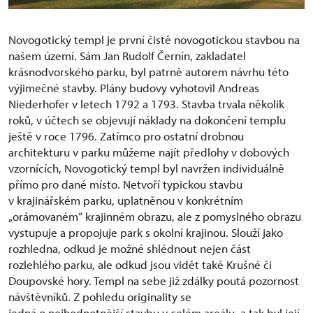
Novogotický templ je první čistě novogotickou stavbou na
našem území. Sám Jan Rudolf Černín, zakladatel
krásnodvorského parku, byl patrně autorem návrhu této
výjimečné stavby. Plány budovy vyhotovil Andreas
Niederhofer v letech 1792 a 1793. Stavba trvala několik
roků, v účtech se objevují náklady na dokončení templu
ještě v roce 1796. Zatímco pro ostatní drobnou
architekturu v parku můžeme najít předlohy v dobových
vzornících, Novogotický templ byl navržen individuálně
přímo pro dané místo. Netvoří typickou stavbu
v krajinářském parku, uplatněnou v konkrétním
„orámovaném“ krajinném obrazu, ale z pomyslného obrazu
vystupuje a propojuje park s okolní krajinou. Slouží jako
rozhledna, odkud je možné shlédnout nejen část
rozlehlého parku, ale odkud jsou vidět také Krušné či
Doupovské hory. Templ na sebe již zdálky poutá pozornost
návštěvníků. Z pohledu originality se
jedná o nejhodnotnější stavbu v celém areálu, a tak byl její