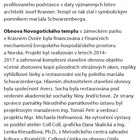
profilovaného podstavce s daty významných bitev
architekt Josef Kranner. Templ se tak stal i symbolickým
pomníkem maršála Schwarzenberga.
Obnova Novogotického templu
v zámeckém parku
v Krásném Dvoře byla financována z Finančních
mechanismů Evropského hospodářského prostoru
a Norska. Projekt byl realizován v letech 2014–
2017 a zahrnoval komplexní stavební obnovu objektu
včetně zhotovení kopií původních vitrážových oken, repliky
vyhlídkové lávky a restaurování sochy polního maršála
Schwarzenberga. Hlavním zhotovitelem stavební obnovy
byla společnost Avers. Socha byla restaurována pod
vedením akademické sochařky Niny Jindřichové. Ze strany
správce památky Národního památkového ústavu byl
projektovým manažerem Ing. Tomáš Petr a vedoucí
projektu Mgr. Michaela Hofmanová. Na vytvoření výstavy
se podílel ateliér Coll Coll, grafička Dana Skalická a Ing.
Lenka Křesadlová, Ph.D., z Metodického centra zahradní
kultury v Kroměříži. Celková částka na obnovu činila