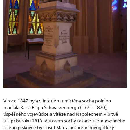
V roce 1847 byla v interiéru umístěna socha polního
maršála Karla Filipa Schwarzenberga (1771–1820),
úspěšného vojevůdce a vítěze nad Napoleonem v bitvě
u Lipska roku 1813. Autorem sochy tesané z jemnozrnného
bílého pískovce byl Josef Max a autorem novogoticky