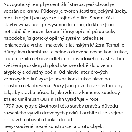
Novogotický templ je centrální stavba, jejíž obvod je
vepsán do kruhu. Půdorys je tvořen šesti trojbokými úseky,
mezi kterými jsou vysoké trojboké pilíře. Spodní část
stavby vynáší užší převýšenou lucernu, do které jsou
netradičně v úrovni korunní římsy opřené půloblouky
napodobující gotický opěrný systém. Střecha je
jehlancová a vrcholí makovicí s latinským křížem. Templ je
důmyslnou kombinací cihelné a dřevěné nosné konstrukce,
což umožnilo celkové odlehčení obvodového pláště a tím
zvětšení prosklených ploch. Ve své době šlo o velmi
atypický a odvážný počin. Od hlavic interiérových
žebrových pilířů výše je nosná konstrukce hlavního
prostoru celá dřevěná. Prvky jsou povrchově sjednoceny
tak, aby stavba působila jako zděná z kamene. Soudobý
znalec umění Jan Quirin Jahn vyjadřuje v roce
1797 pochyby o životnosti této stavby právě z důvodu
rozsáhlého využití dřevěných prvků. I architekt se zřejmě
při návrhu obával o funkci dosud
nevyzkoušené nosné konstrukce, a proto objekt