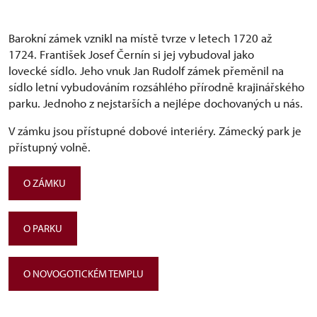
Barokní zámek vznikl na místě tvrze v letech 1720 až
1724. František Josef Černín si jej vybudoval jako
lovecké sídlo. Jeho vnuk Jan Rudolf zámek přeměnil na
sídlo letní vybudováním rozsáhlého přírodně krajinářského
parku. Jednoho z nejstarších a nejlépe dochovaných u nás.
V zámku jsou přístupné dobové interiéry. Zámecký park je
přístupný volně.
O ZÁMKU
O PARKU
O NOVOGOTICKÉM TEMPLU