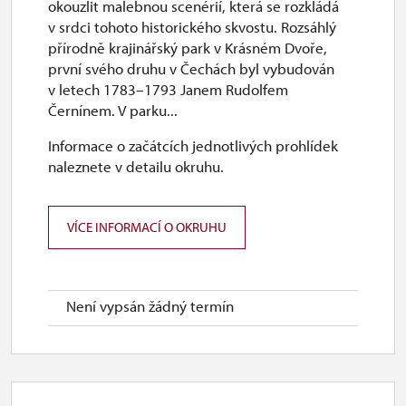
okouzlit malebnou scenérií, která se rozkládá
v srdci tohoto historického skvostu. Rozsáhlý
přírodně krajinářský park v Krásném Dvoře,
první svého druhu v Čechách byl vybudován
v letech 1783–1793 Janem Rudolfem
Černínem. V parku...
Informace o začátcích jednotlivých prohlídek
naleznete v detailu okruhu.
VÍCE INFORMACÍ O OKRUHU
Není vypsán žádný termín