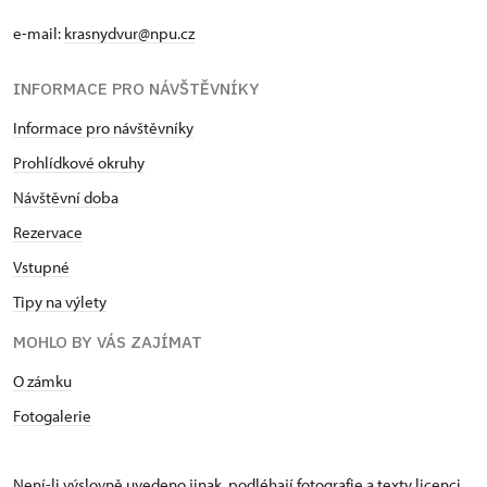
e-mail:
krasnydvur@npu.cz
INFORMACE PRO NÁVŠTĚVNÍKY
Informace pro návštěvníky
Prohlídkové okruhy
Návštěvní doba
Rezervace
Vstupné
Tipy na výlety
MOHLO BY VÁS ZAJÍMAT
O zámku
Fotogalerie
Není-li výslovně uvedeno jinak, podléhají fotografie a texty
licenci