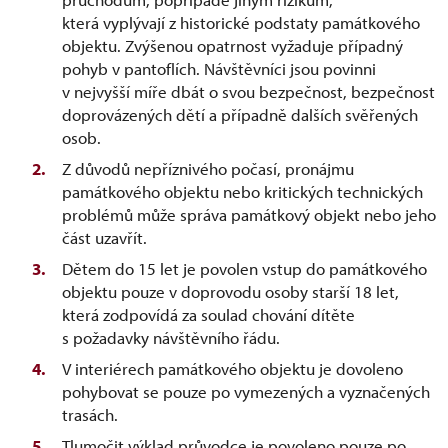
která vyplývají z historické podstaty památkového
objektu. Zvýšenou opatrnost vyžaduje případný
pohyb v pantoflích. Návštěvníci jsou povinni
v nejvyšší míře dbát o svou bezpečnost, bezpečnost
doprovázených dětí a případně dalších svěřených
osob.
Z důvodů nepříznivého počasí, pronájmu
památkového objektu nebo kritických technických
problémů může správa památkový objekt nebo jeho
část uzavřít.
Dětem do 15 let je povolen vstup do památkového
objektu pouze v doprovodu osoby starší 18 let,
která zodpovídá za soulad chování dítěte
s požadavky návštěvního řádu.
V interiérech památkového objektu je dovoleno
pohybovat se pouze po vymezených a vyznačených
trasách.
Tlumočit výklad průvodce je povoleno pouze po