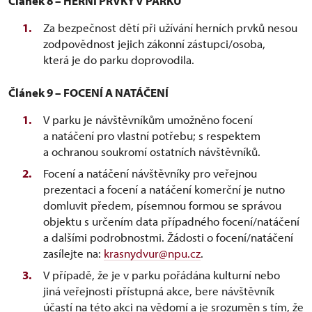
Článek 8 – HERNÍ PRVKY V PARKU
Za bezpečnost dětí při užívání herních prvků nesou
zodpovědnost jejich zákonní zástupci/osoba,
která je do parku doprovodila.
Článek 9 – FOCENÍ A NATÁČENÍ
V parku je návštěvníkům umožněno focení
a natáčení pro vlastní potřebu; s respektem
a ochranou soukromí ostatních návštěvníků.
Focení a natáčení návštěvníky pro veřejnou
prezentaci a focení a natáčení komerční je nutno
domluvit předem, písemnou formou se správou
objektu s určením data případného focení/natáčení
a dalšími podrobnostmi. Žádosti o focení/natáčení
zasílejte na:
krasnydvur@npu.cz
.
V případě, že je v parku pořádána kulturní nebo
jiná veřejnosti přístupná akce, bere návštěvník
účastí na této akci na vědomí a je srozuměn s tím, že