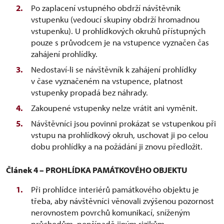
Po zaplacení vstupného obdrží návštěvník
vstupenku (vedoucí skupiny obdrží hromadnou
vstupenku). U prohlídkových okruhů přístupných
pouze s průvodcem je na vstupence vyznačen čas
zahájení prohlídky.
Nedostaví-li se návštěvník k zahájení prohlídky
v čase vyznačeném na vstupence, platnost
vstupenky propadá bez náhrady.
Zakoupené vstupenky nelze vrátit ani vyměnit.
Návštěvníci jsou povinni prokázat se vstupenkou při
vstupu na prohlídkový okruh, uschovat ji po celou
dobu prohlídky a na požádání ji znovu předložit.
Článek 4 – PROHLÍDKA PAMÁTKOVÉHO OBJEKTU
Při prohlídce interiérů památkového objektu je
třeba, aby návštěvníci věnovali zvýšenou pozornost
nerovnostem povrchů komunikací, sníženým
průchodům, popřípadě jiným rizikům,