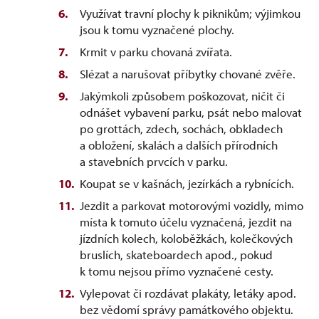
Využívat travní plochy k piknikům; výjimkou
jsou k tomu vyznačené plochy.
Krmit v parku chovaná zvířata.
Slézat a narušovat příbytky chované zvěře.
Jakýmkoli způsobem poškozovat, ničit či
odnášet vybavení parku, psát nebo malovat
po grottách, zdech, sochách, obkladech
a obložení, skalách a dalších přírodních
a stavebních prvcích v parku.
Koupat se v kašnách, jezírkách a rybnících.
Jezdit a parkovat motorovými vozidly, mimo
místa k tomuto účelu vyznačená, jezdit na
jízdních kolech, koloběžkách, kolečkových
bruslích, skateboardech apod., pokud
k tomu nejsou přímo vyznačené cesty.
Vylepovat či rozdávat plakáty, letáky apod.
bez vědomí správy památkového objektu.