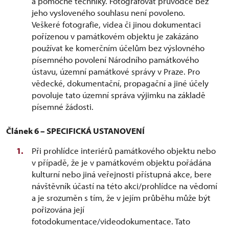
a pomocné techniky. Fotografovat průvodce bez
jeho vysloveného souhlasu není povoleno.
Veškeré fotografie, videa či jinou dokumentaci
pořízenou v památkovém objektu je zakázáno
používat ke komerčním účelům bez výslovného
písemného povolení Národního památkového
ústavu, územní památkové správy v Praze. Pro
vědecké, dokumentační, propagační a jiné účely
povoluje tato územní správa výjimku na základě
písemné žádosti.
Článek 6 – SPECIFICKÁ USTANOVENÍ
Při prohlídce interiérů památkového objektu nebo
v případě, že je v památkovém objektu pořádána
kulturní nebo jiná veřejnosti přístupná akce, bere
návštěvník účastí na této akci/prohlídce na vědomí
a je srozuměn s tím, že v jejím průběhu může být
pořizována její
fotodokumentace/videodokumentace. Tato