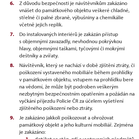
Z důvodu bezpečnosti je návštěvníkům zakázáno
vnášet do památkového objektu veškeré chladné,
střelné či palné zbraně, výbušniny a chemikálie
včetně jejich replik.
Do instalovaných interiérů je zakázán přístup
s objemnými zavazadly, nevhodnou pokrývkou
hlavy, objemnými taškami, tyčovými či mokrými
deštníky a zvířaty.
Návštěvník, který se nachází v době zjištění ztráty, či
poškození vystaveného mobiliáře během prohlídky
v památkovém objektu, vstupem na prohlídku bere
na vědomí, že může být podroben veškerým
nezbytným bezpečnostním opatřením a požádán na
vyčkání příjezdu Policie ČR za účelem vyšetření
zjištěného poškození nebo ztráty.
Je zakázáno jakkoli poškozovat a ohrožovat
památkový objekt a jeho kulturní mobiliář. Zejména
je zakázáno:
dotýkat se stěn, zdí a vystavených předmětů,