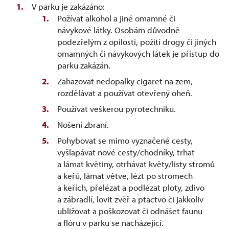
V parku je zakázáno:
Požívat alkohol a jiné omamné či
návykové látky. Osobám důvodně
podezřelým z opilosti, požití drogy či jiných
omamných či návykových látek je přístup do
parku zakázán.
Zahazovat nedopalky cigaret na zem,
rozdělávat a používat otevřený oheň.
Používat veškerou pyrotechniku.
Nošení zbraní.
Pohybovat se mimo vyznačené cesty,
vyšlapávat nové cesty/chodníky, trhat
a lámat květiny, otrhávat květy/listy stromů
a keřů, lámat větve, lézt po stromech
a keřích, přelézat a podlézat ploty, zdivo
a zábradlí, lovit zvěř a ptactvo či jakkoliv
ubližovat a poškozovat či odnášet faunu
a flóru v parku se nacházející.