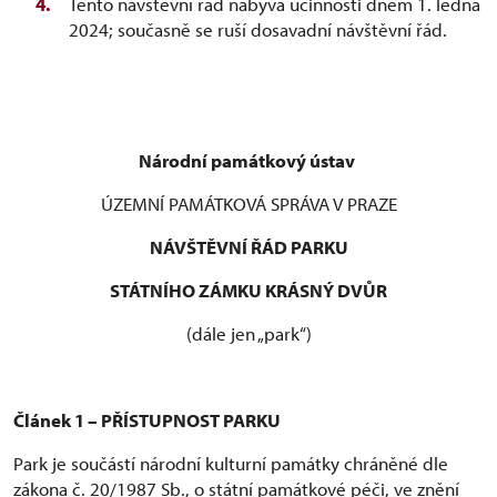
Tento návštěvní řád nabývá účinnosti dnem 1. ledna
2024; současně se ruší dosavadní návštěvní řád.
Národní památkový ústav
ÚZEMNÍ PAMÁTKOVÁ SPRÁVA V PRAZE
NÁVŠTĚVNÍ ŘÁD PARKU
STÁTNÍHO ZÁMKU KRÁSNÝ DVŮR
(dále jen „park“)
Článek 1 – PŘÍSTUPNOST PARKU
Park je součástí národní kulturní památky chráněné dle
zákona č. 20/1987 Sb., o státní památkové péči, ve znění