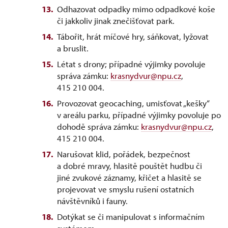
Odhazovat odpadky mimo odpadkové koše
či jakkoliv jinak znečišťovat park.
Tábořit, hrát míčové hry, sáňkovat, lyžovat
a bruslit.
Létat s drony; případné výjimky povoluje
správa zámku:
krasnydvur@npu.cz
,
415 210 004.
Provozovat geocaching, umisťovat „kešky“
v areálu parku, případné výjimky povoluje po
dohodě správa zámku:
krasnydvur@npu.cz
,
415 210 004.
Narušovat klid, pořádek, bezpečnost
a dobré mravy, hlasitě pouštět hudbu či
jiné zvukové záznamy, křičet a hlasitě se
projevovat ve smyslu rušení ostatních
návštěvníků i fauny.
Dotýkat se či manipulovat s informačním