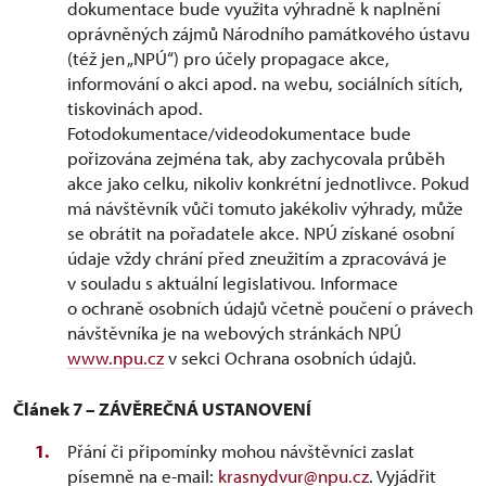
dokumentace bude využita výhradně k naplnění
oprávněných zájmů Národního památkového ústavu
(též jen „NPÚ“) pro účely propagace akce,
informování o akci apod. na webu, sociálních sítích,
tiskovinách apod.
Fotodokumentace/videodokumentace bude
pořizována zejména tak, aby zachycovala průběh
akce jako celku, nikoliv konkrétní jednotlivce. Pokud
má návštěvník vůči tomuto jakékoliv výhrady, může
se obrátit na pořadatele akce. NPÚ získané osobní
údaje vždy chrání před zneužitím a zpracovává je
v souladu s aktuální legislativou. Informace
o ochraně osobních údajů včetně poučení o právech
návštěvníka je na webových stránkách NPÚ
www.npu.cz
v sekci Ochrana osobních údajů.
Článek 7 – ZÁVĚREČNÁ USTANOVENÍ
Přání či připomínky mohou návštěvníci zaslat
písemně na e-mail:
krasnydvur@npu.cz
. Vyjádřit