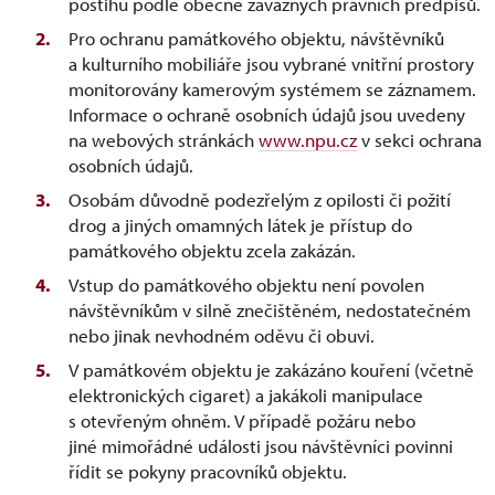
postihu podle obecně závazných právních předpisů.
Pro ochranu památkového objektu, návštěvníků
a kulturního mobiliáře jsou vybrané vnitřní prostory
monitorovány kamerovým systémem se záznamem.
Informace o ochraně osobních údajů jsou uvedeny
na webových stránkách
www.npu.cz
v sekci ochrana
osobních údajů.
Osobám důvodně podezřelým z opilosti či požití
drog a jiných omamných látek je přístup do
památkového objektu zcela zakázán.
Vstup do památkového objektu není povolen
návštěvníkům v silně znečištěném, nedostatečném
nebo jinak nevhodném oděvu či obuvi.
V památkovém objektu je zakázáno kouření (včetně
elektronických cigaret) a jakákoli manipulace
s otevřeným ohněm. V případě požáru nebo
jiné mimořádné události jsou návštěvníci povinni
řídit se pokyny pracovníků objektu.