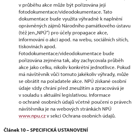
v průběhu akce může být pořizována její
fotodokumentace/videodokumentace. Tato
dokumentace bude využita výhradně k naplnění
oprávněných zájmů Národního památkového ústavu
(též jen „NPÚ“) pro účely propagace akce,
informování o akci apod. na webu, sociálních sítích,
tiskovinách apod.
Fotodokumentace/videodokumentace bude
pořizována zejména tak, aby zachycovala průběh
akce jako celku, nikoliv konkrétní jednotlivce. Pokud
má návštěvník vůči tomuto jakékoliv výhrady, může
se obrátit na pořadatele akce. NPÚ získané osobní
údaje vždy chrání před zneužitím a zpracovává je
v souladu s aktuální legislativou. Informace
o ochraně osobních údajů včetně poučení o právech
návštěvníka je na webových stránkách NPÚ
www.npu.cz
v sekci Ochrana osobních údajů.
Článek 10 – SPECIFICKÁ USTANOVENÍ