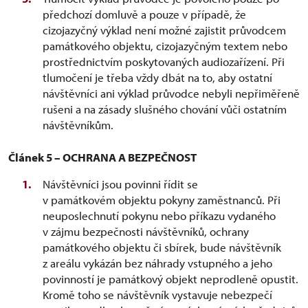
předchozí domluvě a pouze v případě, že
cizojazyčný výklad není možné zajistit průvodcem
památkového objektu, cizojazyčným textem nebo
prostřednictvím poskytovaných audiozařízení. Při
tlumočení je třeba vždy dbát na to, aby ostatní
návštěvníci ani výklad průvodce nebyli nepřiměřeně
rušeni a na zásady slušného chování vůči ostatním
návštěvníkům.
Článek 5 – OCHRANA A BEZPEČNOST
Návštěvníci jsou povinni řídit se
v památkovém objektu pokyny zaměstnanců. Při
neuposlechnutí pokynu nebo příkazu vydaného
v zájmu bezpečnosti návštěvníků, ochrany
památkového objektu či sbírek, bude návštěvník
z areálu vykázán bez náhrady vstupného a jeho
povinností je památkový objekt neprodleně opustit.
Kromě toho se návštěvník vystavuje nebezpečí