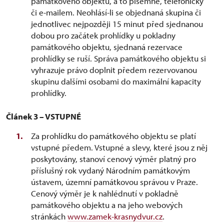
památkového objektu, a to písemně, telefonicky
či e-mailem. Neohlásí-li se objednaná skupina či
jednotlivec nejpozději 15 minut před sjednanou
dobou pro začátek prohlídky u pokladny
památkového objektu, sjednaná rezervace
prohlídky se ruší. Správa památkového objektu si
vyhrazuje právo doplnit předem rezervovanou
skupinu dalšími osobami do maximální kapacity
prohlídky.
Článek 3 – VSTUPNÉ
Za prohlídku do památkového objektu se platí
vstupné předem. Vstupné a slevy, které jsou z něj
poskytovány, stanoví cenový výměr platný pro
příslušný rok vydaný Národním památkovým
ústavem, územní památkovou správou v Praze.
Cenový výměr je k nahlédnutí v pokladně
památkového objektu a na jeho webových
stránkách
www.zamek-krasnydvur.cz
.