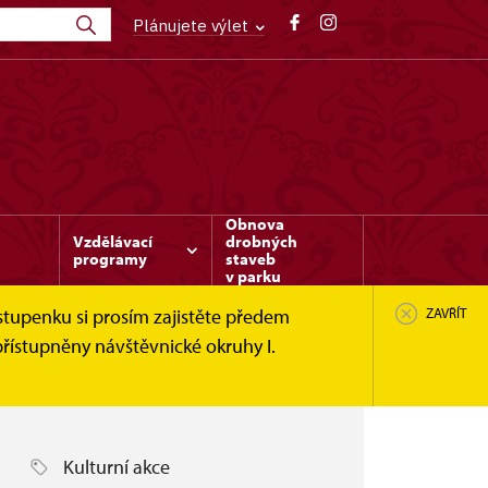
Plánujete výlet
Obnova
Vzdělávací
drobných
programy
staveb
v parku
stupenku si prosím zajistěte předem
ZAVŘÍT
řístupněny návštěvnické okruhy I.
Kulturní akce