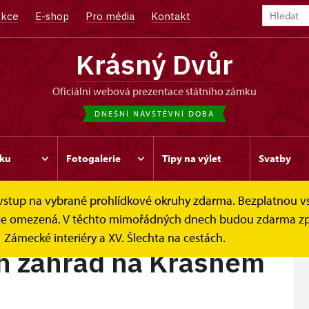
kce
E-shop
Pro média
Kontakt
Krásný Dvůr
oficiální webová prezentace státního zámku
DNEŠNÍ NÁVŠTĚVNÍ DOBA
ku
Fotogalerie
Tipy na výlet
Svatby
e vstup na vybrané prohlídkové okruhy zdarma. Bezplatnou v
hrad na...
ek je omezená. V těchto mimořádných dnech budou zdarma zp
Zámecké interiéry a XV. Šlechta na cestách.
h zahrad na Krásném