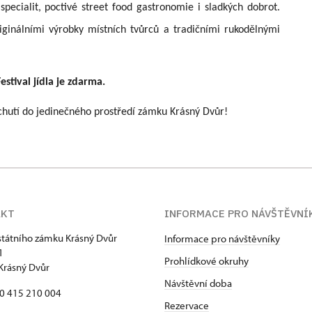
pecialit, poctivé street food gastronomie i sladkých dobrot.
ginálními výrobky místních tvůrců a tradičními rukodělnými
tival jídla je zdarma.
h chutí do jedinečného prostředí zámku Krásný Dvůr!
AKT
INFORMACE PRO NÁVŠTĚVNÍ
státního zámku Krásný Dvůr
Informace pro návštěvníky
1
Prohlídkové okruhy
Krásný Dvůr
Návštěvní doba
20 415 210 004
Rezervace