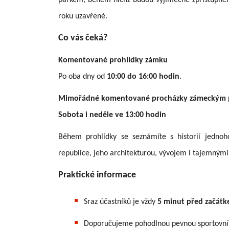
parkem, během nichž budou výjimečně zpřístupněny 
roku uzavřené.
Co vás čeká?
Komentované prohlídky zámku
Po oba dny od
10:00 do 16:00 hodin
.
Mimořádné komentované procházky zámeckým
Sobota i neděle ve 13:00 hodin
Během prohlídky se seznámíte s historií jednoh
republice, jeho architekturou, vývojem i tajemnými
Praktické informace
Sraz účastníků je vždy
5 minut před začát
Doporučujeme pohodlnou pevnou sportovní