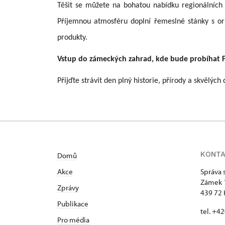
Těšit se můžete na bohatou nabídku regionálních s
Příjemnou atmosféru doplní řemeslné stánky s ori
produkty.
Vstup do zámeckých zahrad, kde bude probíhat Fes
Přijďte strávit den plný historie, přírody a skvělýc
KONT
Domů
Akce
Správa 
Zámek 
Zprávy
439 72 
Publikace
tel. +4
Pro média