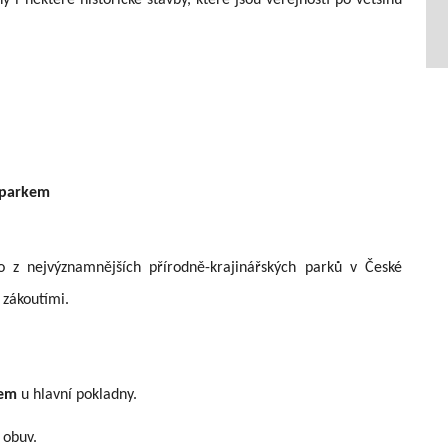
i některé historické stavby, které jsou veřejnosti po většinu
 parkem
o z nejvýznamnějších přírodně-krajinářských parků v České
 zákoutími.
kem
u hlavní pokladny.
 obuv.