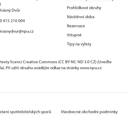
1
Prohlídkové okruhy
Krásný Dvůr
Návštěvní doba
20 415 210 004
Rezervace
krasnydvur@npu.cz
Vstupné
Tipy na výlety
 texty
licenci Creative Commons
(CC BY-NC-ND 3.0 CZ) (Uveďte
la). Při užití obsahu uvádějte odkaz na stránky www.npu.cz
ešení spotřebitelských sporů
Všeobecné obchodní podmínky