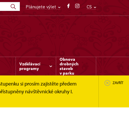
Plánujete výlet
CS
Obnova
Vzdělávací
drobných
programy
staveb
v parku
stupenku si prosím zajistěte předem
ZAVŘÍT
řístupněny návštěvnické okruhy I.