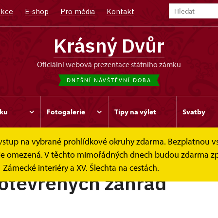
kce
E-shop
Pro média
Kontakt
Krásný Dvůr
oficiální webová prezentace státního zámku
DNEŠNÍ NÁVŠTĚVNÍ DOBA
ku
Fotogalerie
Tipy na výlet
Svatby
e vstup na vybrané prohlídkové okruhy zdarma. Bezplatnou v
ek je omezená. V těchto mimořádných dnech budou zdarma zp
Zámecké interiéry a XV. Šlechta na cestách.
otevřených zahrad