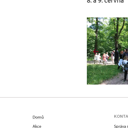
8. a 9. června
KONT
Domů
Akce
Správa 