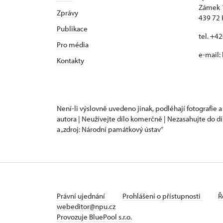
Zámek 
Zprávy
439 72 
Publikace
tel. +4
Pro média
e-mail:
Kontakty
Není-li výslovně uvedeno jinak, podléhají fotografie a
autora | Neužívejte dílo komerčně | Nezasahujte do dí
a „zdroj: Národní památkový ústav“
Právní ujednání
Prohlášení o přístupnosti
Ř
webeditor@npu.cz
Provozuje BluePool s.r.o.