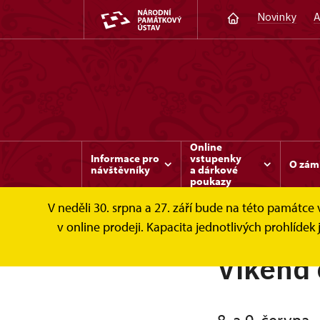
Novinky
A
Online
Informace pro
vstupenky
O zám
návštěvníky
a dárkové
poukazy
V neděli 30. srpna a 27. září bude na této památc
v online prodeji. Kapacita jednotlivých prohlíd
Víkend 