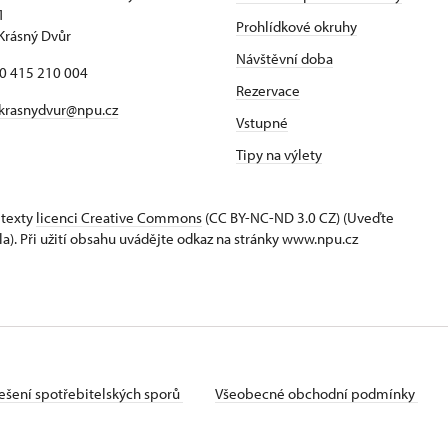
1
Prohlídkové okruhy
Krásný Dvůr
Návštěvní doba
20 415 210 004
Rezervace
krasnydvur@npu.cz
Vstupné
Tipy na výlety
 texty
licenci Creative Commons
(CC BY-NC-ND 3.0 CZ) (Uveďte
la). Při užití obsahu uvádějte odkaz na stránky www.npu.cz
ešení spotřebitelských sporů
Všeobecné obchodní podmínky