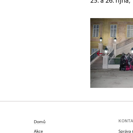
25. a 26. října,
KONT
Domů
Akce
Správa 