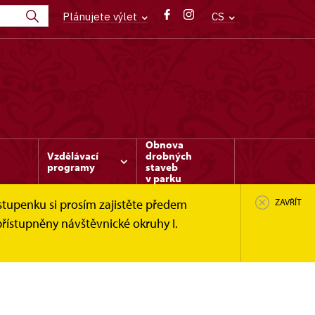
Plánujete výlet
CS
Obnova
Vzdělávací
drobných
programy
staveb
v parku
stupenku si prosím zajistěte předem
ZAVŘÍT
řístupněny návštěvnické okruhy I.