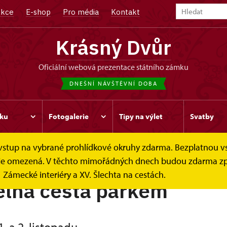
kce
E-shop
Pro média
Kontakt
Krásný Dvůr
oficiální webová prezentace státního zámku
DNEŠNÍ NÁVŠTĚVNÍ DOBA
ku
Fotogalerie
Tipy na výlet
Svatby
e vstup na vybrané prohlídkové okruhy zdarma. Bezplatnou v
ek je omezená. V těchto mimořádných dnech budou zdarma zp
Zámecké interiéry a XV. Šlechta na cestách.
elná cesta parkem