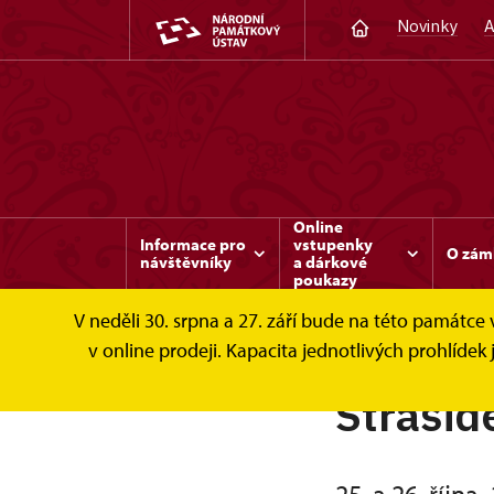
Novinky
A
Online
Informace pro
vstupenky
O zám
návštěvníky
a dárkové
poukazy
V neděli 30. srpna a 27. září bude na této památc
v online prodeji. Kapacita jednotlivých prohlíd
Strašid