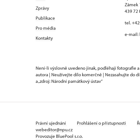
Zámek 
Zprávy
439 72 
Publikace
tel. +4
Pro média
e-mail:
Kontakty
Není-li výslovně uvedeno jinak, podléhají fotografie a
autora | Neužívejte dílo komerčně | Nezasahujte do dí
a „zdroj: Národní památkový ústav“
Právní ujednání
Prohlášení o přístupnosti
Ř
webeditor@npu.cz
Provozuje BluePool s.r.o.