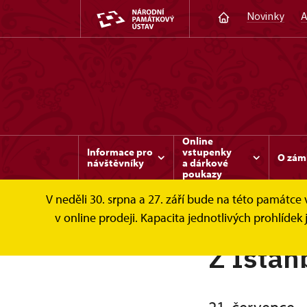
Novinky
A
Online
Informace pro
vstupenky
O zám
návštěvníky
a dárkové
poukazy
V neděli 30. srpna a 27. září bude na této památc
v online prodeji. Kapacita jednotlivých prohlíd
Z Istan