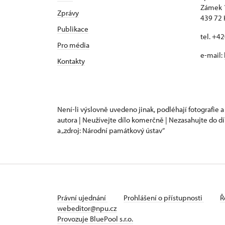
Zámek 
Zprávy
439 72 
Publikace
tel. +4
Pro média
e-mail:
Kontakty
Není-li výslovně uvedeno jinak, podléhají fotografie a
autora | Neužívejte dílo komerčně | Nezasahujte do dí
a „zdroj: Národní památkový ústav“
Právní ujednání
Prohlášení o přístupnosti
Ř
webeditor@npu.cz
Provozuje BluePool s.r.o.