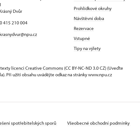
1
Prohlídkové okruhy
Krásný Dvůr
Návštěvní doba
20 415 210 004
Rezervace
krasnydvur@npu.cz
Vstupné
Tipy na výlety
 texty
licenci Creative Commons
(CC BY-NC-ND 3.0 CZ) (Uveďte
la). Při užití obsahu uvádějte odkaz na stránky www.npu.cz
ešení spotřebitelských sporů
Všeobecné obchodní podmínky