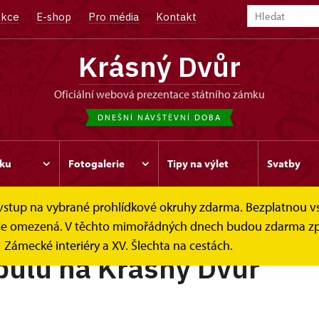
kce
E-shop
Pro média
Kontakt
Krásný Dvůr
oficiální webová prezentace státního zámku
DNEŠNÍ NÁVŠTĚVNÍ DOBA
ku
Fotogalerie
Tipy na výlet
Svatby
e vstup na vybrané prohlídkové okruhy zdarma. Bezplatnou v
ek je omezená. V těchto mimořádných dnech budou zdarma zp
Zámecké interiéry a XV. Šlechta na cestách.
bulu na Krásný Dvůr