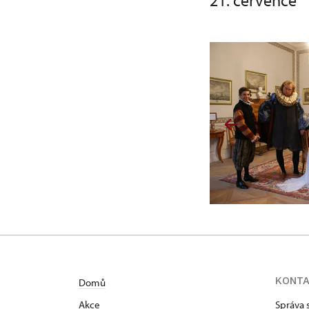
21. července
KONT
Domů
Akce
Správa 