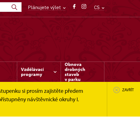
Plánujete výlet
CS
Obnova
Vzdělávací
drobných
programy
staveb
v parku
stupenku si prosím zajistěte předem
ZAVŘÍT
řístupněny návštěvnické okruhy I.