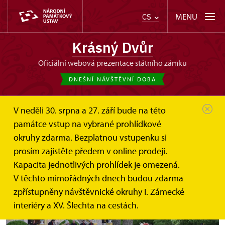
MENU
CS
Krásný Dvůr
oficiální webová prezentace státního zámku
DNEŠNÍ NÁVŠTĚVNÍ DOBA
V neděli 30. srpna a 27. září bude na této
památce vstup na vybrané prohlídkové
okruhy zdarma. Bezplatnou vstupenku si
Svatojánský večer
prosím zajistěte předem v online prodeji.
Kapacita jednotlivých prohlídek je omezená.
24. června
V těchto mimořádných dnech budou zdarma
zpřístupněny návštěvnické okruhy I. Zámecké
interiéry a XV. Šlechta na cestách.