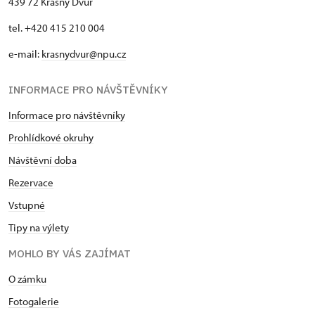
439 72 Krásný Dvůr
tel. +420 415 210 004
e-mail:
krasnydvur@npu.cz
INFORMACE PRO NÁVŠTĚVNÍKY
Informace pro návštěvníky
Prohlídkové okruhy
Návštěvní doba
Rezervace
Vstupné
Tipy na výlety
MOHLO BY VÁS ZAJÍMAT
O zámku
Fotogalerie