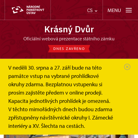
MENU
CS
Krásný Dvůr
oficiální webová prezentace státního zámku
DNES ZAVŘENO
V neděli 30. srpna a 27. září bude na této
památce vstup na vybrané prohlídkové
okruhy zdarma. Bezplatnou vstupenku si
Pověsti staré a české
prosím zajistěte předem v online prodeji.
Kapacita jednotlivých prohlídek je omezená.
16. července
V těchto mimořádných dnech budou zdarma
Divadelní představení pro děti
zpřístupněny návštěvnické okruhy I. Zámecké
interiéry a XV. Šlechta na cestách.