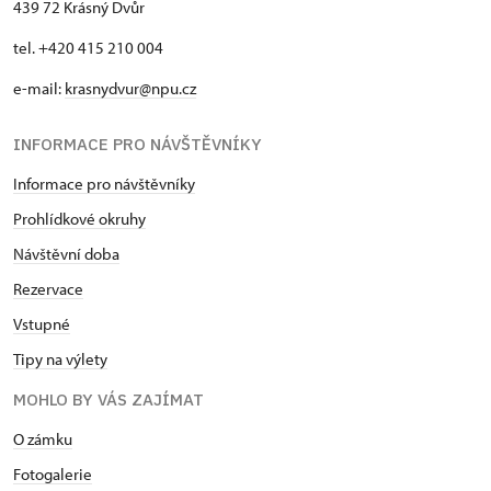
439 72 Krásný Dvůr
tel. +420 415 210 004
e-mail:
krasnydvur@npu.cz
INFORMACE PRO NÁVŠTĚVNÍKY
Informace pro návštěvníky
Prohlídkové okruhy
Návštěvní doba
Rezervace
Vstupné
Tipy na výlety
MOHLO BY VÁS ZAJÍMAT
O zámku
Fotogalerie