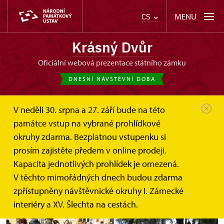
MENU
CS
Krásný Dvůr
oficiální webová prezentace státního zámku
DNEŠNÍ NÁVŠTĚVNÍ DOBA
V neděli 30. srpna a 27. září bude na této
památce vstup na vybrané prohlídkové
okruhy zdarma. Bezplatnou vstupenku si
Jablečný den
prosím zajistěte předem v online prodeji.
Kapacita jednotlivých prohlídek je omezená.
7. října
V těchto mimořádných dnech budou zdarma
zpřístupněny návštěvnické okruhy I. Zámecké
interiéry a XV. Šlechta na cestách.