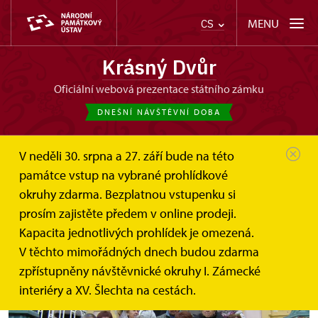
MENU
CS
Krásný Dvůr
oficiální webová prezentace státního zámku
DNEŠNÍ NÁVŠTĚVNÍ DOBA
V neděli 30. srpna a 27. září bude na této
památce vstup na vybrané prohlídkové
okruhy zdarma. Bezplatnou vstupenku si
Degustace vín
prosím zajistěte předem v online prodeji.
Kapacita jednotlivých prohlídek je omezená.
26.11.2016
V těchto mimořádných dnech budou zdarma
zpřístupněny návštěvnické okruhy I. Zámecké
interiéry a XV. Šlechta na cestách.