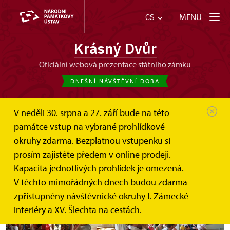
MENU
CS
Krásný Dvůr
oficiální webová prezentace státního zámku
DNEŠNÍ NÁVŠTĚVNÍ DOBA
V neděli 30. srpna a 27. září bude na této
památce vstup na vybrané prohlídkové
okruhy zdarma. Bezplatnou vstupenku si
Hradozámecká noc
prosím zajistěte předem v online prodeji.
Kapacita jednotlivých prohlídek je omezená.
29. 8. 2015
V těchto mimořádných dnech budou zdarma
zpřístupněny návštěvnické okruhy I. Zámecké
interiéry a XV. Šlechta na cestách.