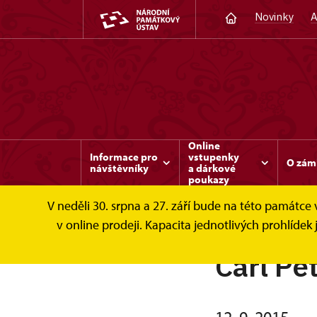
Novinky
A
Online
Informace pro
vstupenky
O zám
návštěvníky
a dárkové
poukazy
V neděli 30. srpna a 27. září bude na této památc
v online prodeji. Kapacita jednotlivých prohlíd
Carl Pe