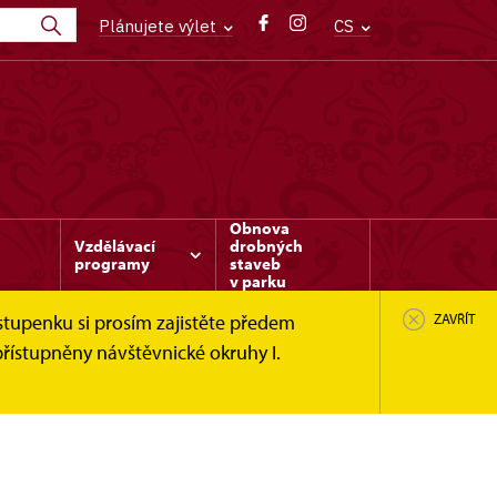
Plánujete výlet
CS
Obnova
Vzdělávací
drobných
programy
staveb
v parku
stupenku si prosím zajistěte předem
ZAVŘÍT
řístupněny návštěvnické okruhy I.