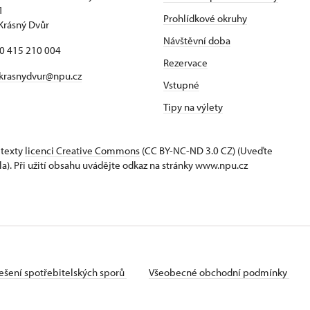
1
Prohlídkové okruhy
Krásný Dvůr
Návštěvní doba
20 415 210 004
Rezervace
krasnydvur@npu.cz
Vstupné
Tipy na výlety
 texty
licenci Creative Commons
(CC BY-NC-ND 3.0 CZ) (Uveďte
la). Při užití obsahu uvádějte odkaz na stránky www.npu.cz
ešení spotřebitelských sporů
Všeobecné obchodní podmínky