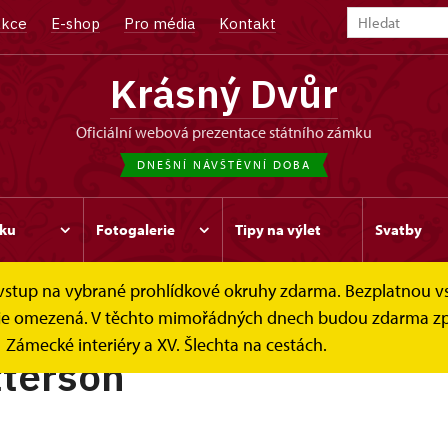
kce
E-shop
Pro média
Kontakt
Krásný Dvůr
oficiální webová prezentace státního zámku
DNEŠNÍ NÁVŠTĚVNÍ DOBA
ku
Fotogalerie
Tipy na výlet
Svatby
e vstup na vybrané prohlídkové okruhy zdarma. Bezplatnou v
ek je omezená. V těchto mimořádných dnech budou zdarma zp
Zámecké interiéry a XV. Šlechta na cestách.
tterson