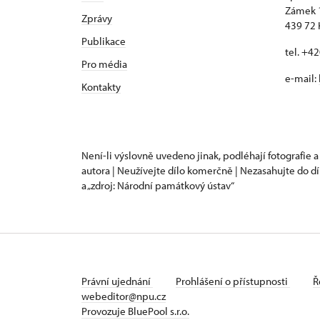
Zámek 
Zprávy
439 72 
Publikace
tel. +4
Pro média
e-mail:
Kontakty
Není-li výslovně uvedeno jinak, podléhají fotografie a
autora | Neužívejte dílo komerčně | Nezasahujte do dí
a „zdroj: Národní památkový ústav“
Právní ujednání
Prohlášení o přístupnosti
Ř
webeditor@npu.cz
Provozuje BluePool s.r.o.