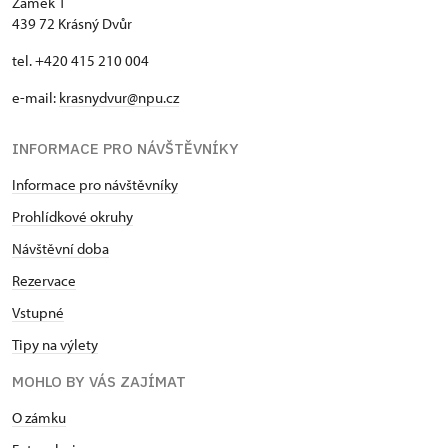
Zámek 1
439 72 Krásný Dvůr
tel. +420 415 210 004
e-mail:
krasnydvur@npu.cz
INFORMACE PRO NÁVŠTĚVNÍKY
Informace pro návštěvníky
Prohlídkové okruhy
Návštěvní doba
Rezervace
Vstupné
Tipy na výlety
MOHLO BY VÁS ZAJÍMAT
O zámku