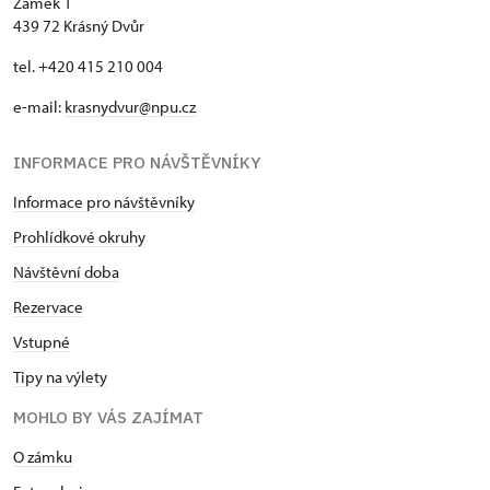
Zámek 1
439 72 Krásný Dvůr
tel. +420 415 210 004
e-mail:
krasnydvur@npu.cz
INFORMACE PRO NÁVŠTĚVNÍKY
Informace pro návštěvníky
Prohlídkové okruhy
Návštěvní doba
Rezervace
Vstupné
Tipy na výlety
MOHLO BY VÁS ZAJÍMAT
O zámku