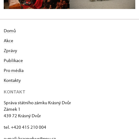
Domů
Akce
Zprávy
Publikace
Pro média
Kontakty
KONTAKT
Správa státního zámku Krásný Dvůr
Zámek 1
439 72 Krásný Dvůr
tel. +420 415 210 004
e-mail:
krasnydvur@npu.cz