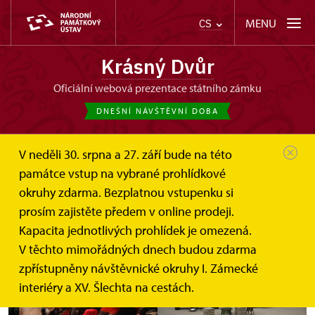
MENU
CS
Krásný Dvůr
oficiální webová prezentace státního zámku
DNEŠNÍ NÁVŠTĚVNÍ DOBA
V neděli 30. srpna a 27. září bude na této
památce vstup na vybrané prohlídkové
okruhy zdarma. Bezplatnou vstupenku si
Montekovic Julie
prosím zajistěte předem v online prodeji.
Kapacita jednotlivých prohlídek je omezená.
V těchto mimořádných dnech budou zdarma
zpřístupněny návštěvnické okruhy I. Zámecké
interiéry a XV. Šlechta na cestách.