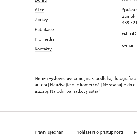
Akce
Správa 
Zámek 
Zprávy
439 72 
Publikace
tel. +4
Pro média
e-mail:
Kontakty
Není-li výslovně uvedeno jinak, podléhají fotografie a
autora | Neužívejte dílo komerčně | Nezasahujte do dí
a „zdroj: Národní památkový ústav“
Právní ujednání
Prohlášení o přístupnosti
Ř