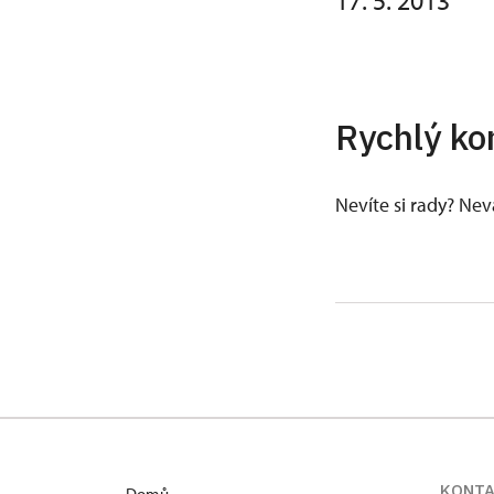
17. 5. 2013
Rychlý ko
Nevíte si rady? Ne
KONT
Domů