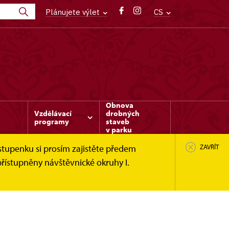
Plánujete výlet
CS
Obnova
Vzdělávací
drobných
programy
staveb
v parku
stupenku si prosím zajistěte předem
ZAVŘÍT
řístupněny návštěvnické okruhy I.