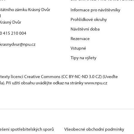
státního zámku Krásný Dvůr
Informace pro návštěvníky
1
Prohlídkové okruhy
Krásný Dvůr
Návštěvní doba
20 415 210 004
Rezervace
krasnydvur@npu.cz
Vstupné
Tipy na výlety
 texty
licenci Creative Commons
(CC BY-NC-ND 3.0 CZ) (Uveďte
la). Při užití obsahu uvádějte odkaz na stránky www.npu.cz
ešení spotřebitelských sporů
Všeobecné obchodní podmínky