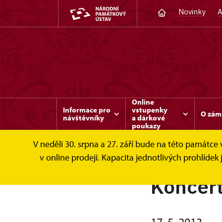
Novinky
A
Online
Informace pro
vstupenky
O zám
návštěvníky
a dárkové
poukazy
V neděli 30. srpna a 27. září bude na této památc
v online prodeji. Kapacita jednotlivých prohlíd
Koncert