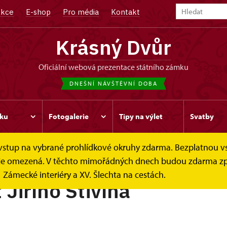
kce
E-shop
Pro média
Kontakt
Krásný Dvůr
oficiální webová prezentace státního zámku
DNEŠNÍ NÁVŠTĚVNÍ DOBA
ku
Fotogalerie
Tipy na výlet
Svatby
e vstup na vybrané prohlídkové okruhy zdarma. Bezplatnou v
ek je omezená. V těchto mimořádných dnech budou zdarma zp
Zámecké interiéry a XV. Šlechta na cestách.
 Jiřího Stivína