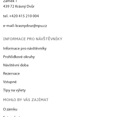
Zámek 1
439 72 Krásný Dvůr
tel. +420 415 210 004
e-mail:
krasnydvur@npu.cz
INFORMACE PRO NÁVŠTĚVNÍKY
Informace pro návštěvníky
Prohlídkové okruhy
Návštěvní doba
Rezervace
Vstupné
Tipy na výlety
MOHLO BY VÁS ZAJÍMAT
O zámku