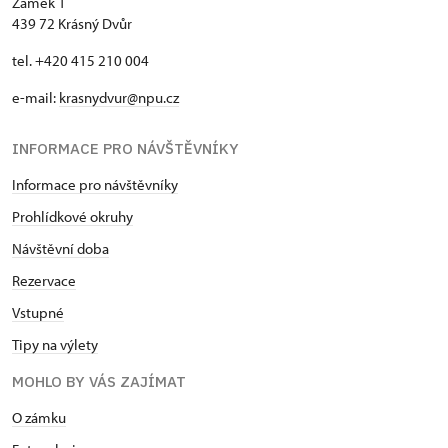
Zámek 1
439 72 Krásný Dvůr
tel. +420 415 210 004
e-mail:
krasnydvur@npu.cz
INFORMACE PRO NÁVŠTĚVNÍKY
Informace pro návštěvníky
Prohlídkové okruhy
Návštěvní doba
Rezervace
Vstupné
Tipy na výlety
MOHLO BY VÁS ZAJÍMAT
O zámku