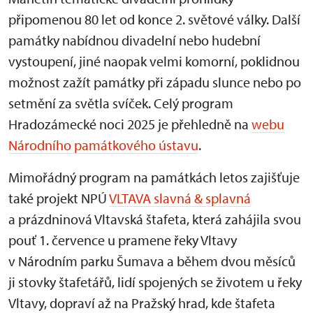
připomenou 80 let od konce 2. světové války. Další
památky nabídnou divadelní nebo hudební
vystoupení, jiné naopak velmi komorní, poklidnou
možnost zažít památky při západu slunce nebo po
setmění za světla svíček. Celý program
Hradozámecké noci 2025 je přehledně na
webu
Národního památkového ústavu
.
Mimořádný program na památkách letos zajišťuje
také projekt NPÚ
VLTAVA slavná & splavná
a prázdninová Vltavská štafeta, která zahájila svou
pouť 1. července u pramene řeky Vltavy
v Národním parku Šumava a během dvou měsíců
ji stovky štafetářů, lidí spojených se životem u řeky
Vltavy, dopraví až na Pražský hrad, kde štafeta