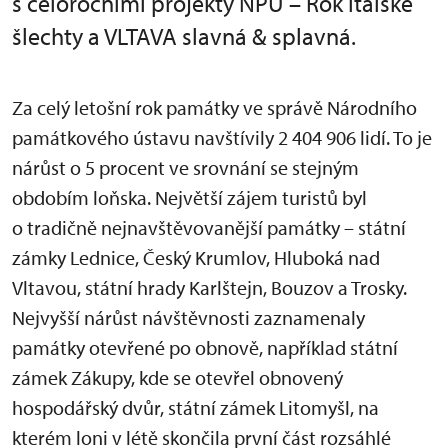
s celoročními projekty NPÚ – Rok italské
šlechty a VLTAVA slavná & splavná.
Za celý letošní rok památky ve správě Národního
památkového ústavu navštívily 2 404 906 lidí. To je
nárůst o 5 procent ve srovnání se stejným
obdobím loňska. Největší zájem turistů byl
o tradičně nejnavštěvovanější památky – státní
zámky Lednice, Český Krumlov, Hluboká nad
Vltavou, státní hrady Karlštejn, Bouzov a Trosky.
Nejvyšší nárůst návštěvnosti zaznamenaly
památky otevřené po obnově, například státní
zámek Zákupy, kde se otevřel obnovený
hospodářský dvůr, státní zámek Litomyšl, na
kterém loni v létě skončila první část rozsáhlé