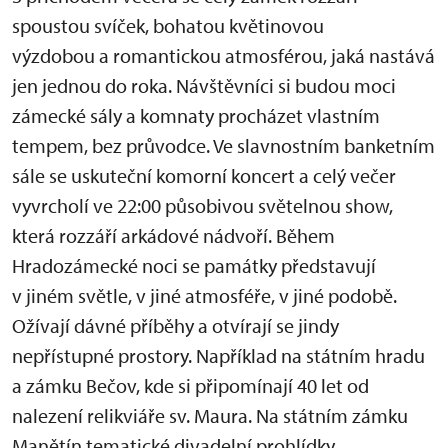
spoustou svíček, bohatou květinovou
výzdobou a romantickou atmosférou, jaká nastává
jen jednou do roka. Návštěvníci si budou moci
zámecké sály a komnaty procházet vlastním
tempem, bez průvodce. Ve slavnostním banketním
sále se uskuteční komorní koncert a celý večer
vyvrcholí ve 22:00 působivou světelnou show,
která rozzáří arkádové nádvoří. Během
Hradozámecké noci se památky představují
v jiném světle, v jiné atmosféře, v jiné podobě.
Ožívají dávné příběhy a otvírají se jindy
nepřístupné prostory. Například na státním hradu
a zámku Bečov, kde si připomínají 40 let od
nalezení relikviáře sv. Maura. Na státním zámku
Manětín tematické divadelní prohlídky