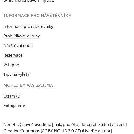
e-mail:
krasnydvur@npu.cz
INFORMACE PRO NÁVŠTĚVNÍKY
Informace pro návštěvníky
Prohlídkové okruhy
Návštěvní doba
Rezervace
Vstupné
Tipy na výlety
MOHLO BY VÁS ZAJÍMAT
O zámku
Fotogalerie
Není-li výslovně uvedeno jinak, podléhají fotografie a texty
licenci
Creative Commons
(CC BY-NC-ND 3.0 CZ) (Uveďte autora |