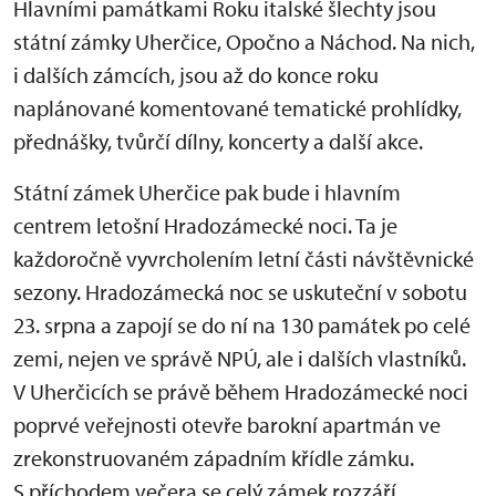
Hlavními památkami Roku italské šlechty jsou
státní zámky Uherčice, Opočno a Náchod. Na nich,
i dalších zámcích, jsou až do konce roku
naplánované komentované tematické prohlídky,
přednášky, tvůrčí dílny, koncerty a další akce.
Státní zámek Uherčice pak bude i hlavním
centrem letošní Hradozámecké noci. Ta je
každoročně vyvrcholením letní části návštěvnické
sezony. Hradozámecká noc se uskuteční v sobotu
23. srpna a zapojí se do ní na 130 památek po celé
zemi, nejen ve správě NPÚ, ale i dalších vlastníků.
V Uherčicích se právě během Hradozámecké noci
poprvé veřejnosti otevře barokní apartmán ve
zrekonstruovaném západním křídle zámku.
S příchodem večera se celý zámek rozzáří