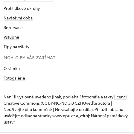
Prohlídkové okruhy
Návštěvní doba
Rezervace
Vstupné
Tipy na výlety
MOHLO BY VÁS ZAJÍMAT
O zámku
Fotogalerie
Není-li výslovně uvedeno jinak, podléhají fotografie a texty
licenci
Creative Commons
(CC BY-NC-ND 3.0 CZ) (Uveďte autora |
Neužívejte dílo komerčně | Nezasahujte do díla). Při užití obsahu
uvádějte odkaz na stránky www.npu.cz a „zdroj: Národní památkový
ústav“