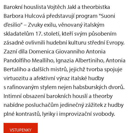
Barokní houslista Vojtěch Jakl a theorbistka
Barbora Hulcová představují program "Suoni
d’esilio" – Zvuky exilu, věnovaný italským
skladatelům 17. století, kteří svým působením
zásadně ovlivnili hudební kulturu střední Evropy.
Zazní díla Domenica Giovanniho Antonia
Pandolfiho Mealliho, Ignazia Albertiniho, Antonia
Bertaliho a dalších mistrů, jejichž tvorba spojuje
virtuozitu a afektivní výraz italské hudby
s rafinovaným stylem nejen habsburských dvorů.
Intimní obsazení barokních houslí a theorby
nabídne posluchačům jedinečný zážitek z hudby
plné kontrastů, lyriky i improvizační svobody.
VSTUPENKY