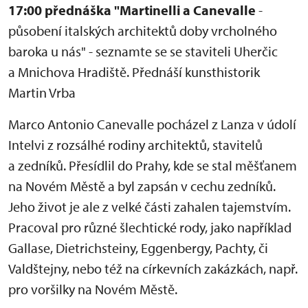
17:00 přednáška "Martinelli a Canevalle
-
působení italských architektů doby vrcholného
baroka u nás" - seznamte se se staviteli Uherčic
a Mnichova Hradiště. Přednáší kunsthistorik
Martin Vrba
Marco Antonio Canevalle pocházel z Lanza v údolí
Intelvi z rozsálhé rodiny architektů, stavitelů
a zedníků. Přesídlil do Prahy, kde se stal měšťanem
na Novém Městě a byl zapsán v cechu zedníků.
Jeho život je ale z velké části zahalen tajemstvím.
Pracoval pro různé šlechtické rody, jako například
Gallase, Dietrichsteiny, Eggenbergy, Pachty, či
Valdštejny, nebo též na církevních zakázkách, např.
pro voršilky na Novém Městě.