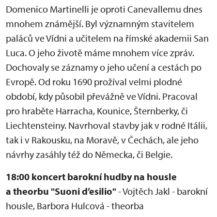
Domenico Martinelli je oproti Canevallemu dnes
mnohem známější. Byl významným stavitelem
paláců ve Vídni a učitelem na římské akademii San
Luca. O jeho životě máme mnohem více zpráv.
Dochovaly se záznamy o jeho učení a cestách po
Evropě. Od roku 1690 prožíval velmi plodné
období, kdy působil převážně ve Vídni. Pracoval
pro hraběte Harracha, Kounice, Šternberky, či
Liechtensteiny. Navrhoval stavby jak v rodné Itálii,
tak i v Rakousku, na Moravě, v Čechách, ale jeho
návrhy zasáhly též do Německa, či Belgie.
18:00 koncert barokní hudby na housle
a theorbu "Suoni d’esilio"
- Vojtěch Jakl - barokní
housle, Barbora Hulcová - theorba