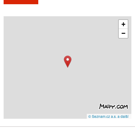
+
−
© Seznam.cz a.s. a další